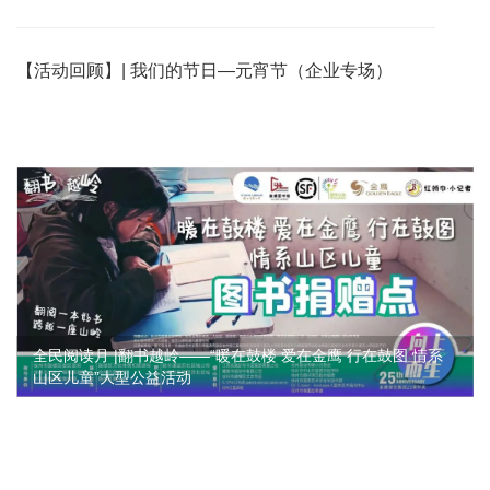
【活动回顾】| 我们的节日—元宵节（企业专场）
全民阅读月 |翻书越岭——“暖在鼓楼 爱在金鹰 行在鼓图 情系
山区儿童”大型公益活动