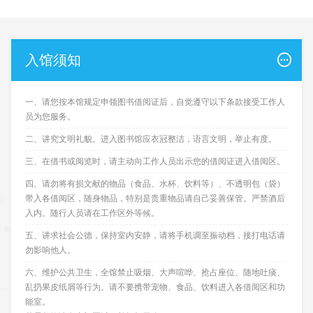
入馆须知
一、
请您按本馆规定申领图书借阅证后，自觉遵守以下条款接受工作人
员为您服务。
二、讲究文明礼貌。进入图书馆应衣冠整洁，语言文明，举止有度。
三、在借书或阅览时，请主动向工作人员出示您的借阅证进入借阅区。
四、请勿将有损文献的物品（食品、水杯、饮料等）、不透明包（袋）
带入各借阅区，随身物品，特别是贵重物品请自己妥善保管。严禁酒后
入内。随行人员请在工作区外等候。
五、讲求社会公德，保持室内安静，请将手机调至振动档，接打电话请
勿影响他人。
六、
维护公共卫生，全馆禁止吸烟、大声喧哗、抢占座位、随地吐痰、
乱扔果皮纸屑等行为。请不要携带宠物、食品、饮料进入各借阅区和功
能室。