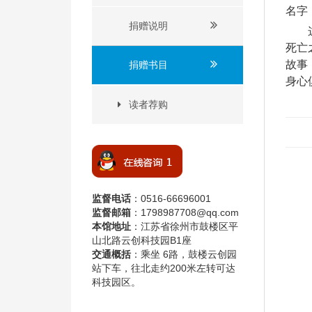
名字
捐赠说明
死亡
故事
捐赠书目
身心
读者荐购
监督电话
：0516-66696001
监督邮箱
：1798987708@qq.com
本馆地址
：江苏省徐州市鼓楼区平
山北路云创科技园B1座
交通概括
：乘坐 6路，鼓楼云创园
站下车，往北走约200米左转可达
科技园区。