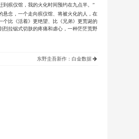
赶到殡仪馆，我的火化时间预约在九点半。”
的悬念，一个走向殡仪馆、将被火化的人，在
一个比《活着》更绝望、比《兄弟》更荒诞的
剧烈拉锯式切肤的疼痛和虐心，一种茫茫荒野
东野圭吾新作：白金数据